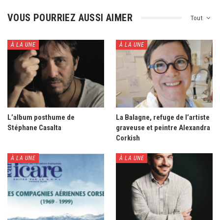
VOUS POURRIEZ AUSSI AIMER
Tout
À LA UNE
À LA UNE
L’album posthume de
La Balagne, refuge de l’artiste
Stéphane Casalta
graveuse et peintre Alexandra
Corkish
À LA UNE
À LA UNE