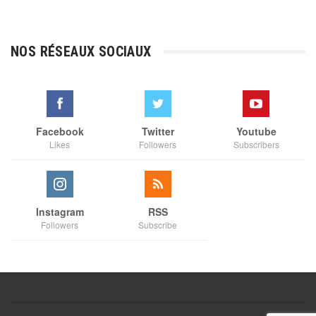
de
prix :
€3,00
NOS RÉSEAUX SOCIAUX
à
€35,00
Facebook
Twitter
Youtube
Likes
Followers
Subscribers
Instagram
RSS
Followers
Subscribe