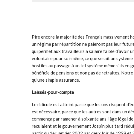
Pire encore la majorité des Français massivement hos
un régime par répartition ne paieront pas leur future
qui permet aux travailleurs à salaire faible d’avoir u
volontaire pour soi-même, ce que serait un système par
hostiles au passage à un tel système même s’ils en 
bénéficie de pensions et non pas de retraites. Notre
qu’une simple assurance.
Laissés-pour-compte
Le ridicule est atteint parce que les uns risquent d’é
est nécessaire, parce que les autres sont dans un dé
commença par ramener à soixante ans l’âge légal de 
reculaient et le gouvernement Jospin plus tard rédui
partir du 1er janvier 2002 par deux lois de 1998 et 