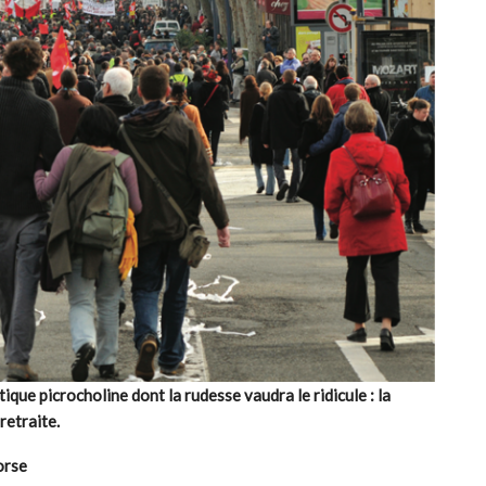
ique picrocholine dont la rudesse vaudra le ridicule : la
retraite.
orse