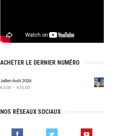
ACHETER LE DERNIER NUMÉRO
Juillet-Août 2026
Plage
€
3,00
–
€
35,00
de
prix :
€3,00
NOS RÉSEAUX SOCIAUX
à
€35,00