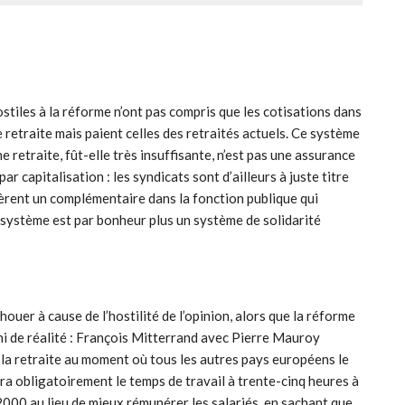
tiles à la réforme n’ont pas compris que les cotisations dans
 retraite mais paient celles des retraités actuels. Ce système
ne retraite, fût-elle très insuffisante, n’est pas une assurance
 capitalisation : les syndicats sont d’ailleurs à juste titre
gèrent un complémentaire dans la fonction publique qui
 système est par bonheur plus un système de solidarité
chouer à cause de l’hostilité de l’opinion, alors que la réforme
ni de réalité : François Mitterrand avec Pierre Mauroy
la retraite au moment où tous les autres pays européens le
ra obligatoirement le temps de travail à trente-cinq heures à
2000 au lieu de mieux rémunérer les salariés, en sachant que