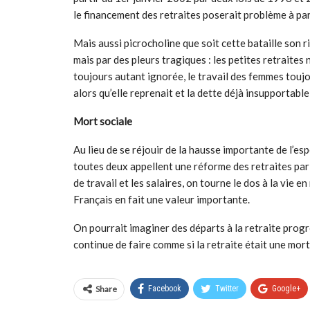
le financement des retraites poserait problème à pa
Mais aussi picrocholine que soit cette bataille son ri
mais par des pleurs tragiques : les petites retraites 
toujours autant ignorée, le travail des femmes toujo
alors qu’elle reprenait et la dette déjà insupportabl
Mort sociale
Au lieu de se réjouir de la hausse importante de l’es
toutes deux appellent une réforme des retraites par 
de travail et les salaires, on tourne le dos à la vie e
Français en fait une valeur importante.
On pourrait imaginer des départs à la retraite prog
continue de faire comme si la retraite était une mort 
Share
Facebook
Twitter
Google+