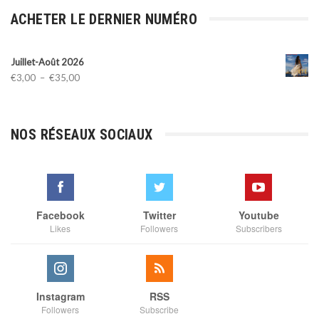
ACHETER LE DERNIER NUMÉRO
Juillet-Août 2026
Plage
€
3,00
–
€
35,00
de
prix :
€3,00
NOS RÉSEAUX SOCIAUX
à
€35,00
Facebook
Twitter
Youtube
Likes
Followers
Subscribers
Instagram
RSS
Followers
Subscribe