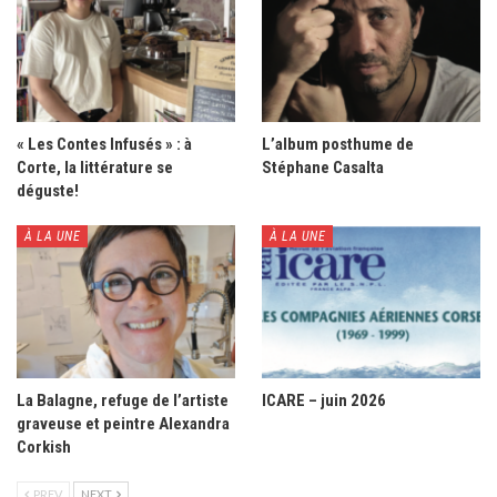
« Les Contes Infusés » : à
L’album posthume de
Corte, la littérature se
Stéphane Casalta
déguste!
À LA UNE
À LA UNE
La Balagne, refuge de l’artiste
ICARE – juin 2026
graveuse et peintre Alexandra
Corkish
PREV
NEXT