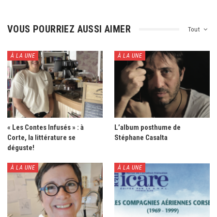
VOUS POURRIEZ AUSSI AIMER
Tout
À LA UNE
À LA UNE
« Les Contes Infusés » : à
L’album posthume de
Corte, la littérature se
Stéphane Casalta
déguste!
À LA UNE
À LA UNE