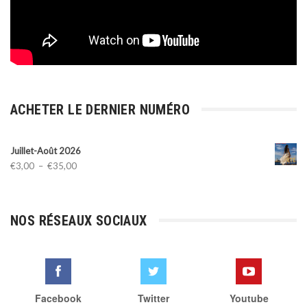
ACHETER LE DERNIER NUMÉRO
Juillet-Août 2026
Plage
€
3,00
–
€
35,00
de
prix :
€3,00
NOS RÉSEAUX SOCIAUX
à
€35,00
Facebook
Twitter
Youtube