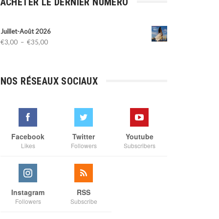
ACHETER LE DERNIER NUMÉRO
Juillet-Août 2026
Plage
€
3,00
–
€
35,00
de
prix :
€3,00
NOS RÉSEAUX SOCIAUX
à
€35,00
Facebook
Twitter
Youtube
Likes
Followers
Subscribers
Instagram
RSS
Followers
Subscribe