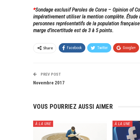
*
Sondage exclusif Paroles de Corse – Opinion of C
impérativement utiliser la mention complète. Étude 
personnes représentatifs de la population française â
marge d’incertitude est de 3 à 5 points.
Share
Facebook
Twitter
Google+
PREV POST
Novembre 2017
VOUS POURRIEZ AUSSI AIMER
À LA UNE
À LA UNE