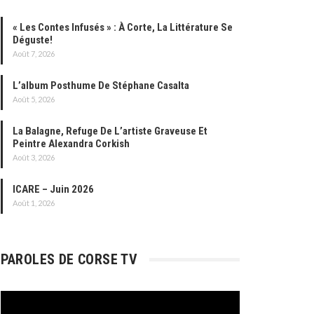
« Les Contes Infusés » : À Corte, La Littérature Se
Déguste!
Août 7, 2026
L’album Posthume De Stéphane Casalta
Août 5, 2026
La Balagne, Refuge De L’artiste Graveuse Et
Peintre Alexandra Corkish
Août 3, 2026
ICARE – Juin 2026
Août 1, 2026
PAROLES DE CORSE TV