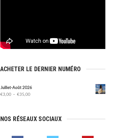
ACHETER LE DERNIER NUMÉRO
Juillet-Août 2026
Plage
€
3,00
–
€
35,00
de
prix :
€3,00
NOS RÉSEAUX SOCIAUX
à
€35,00