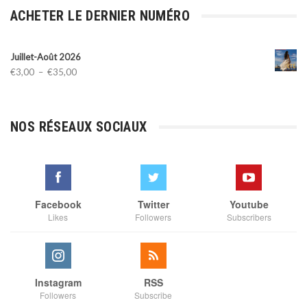
ACHETER LE DERNIER NUMÉRO
Juillet-Août 2026
Plage
€
3,00
–
€
35,00
de
prix :
€3,00
NOS RÉSEAUX SOCIAUX
à
€35,00
Facebook
Twitter
Youtube
Likes
Followers
Subscribers
Instagram
RSS
Followers
Subscribe