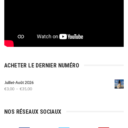
ACHETER LE DERNIER NUMÉRO
Juillet-Août 2026
Plage
€
3,00
–
€
35,00
de
prix :
€3,00
NOS RÉSEAUX SOCIAUX
à
€35,00