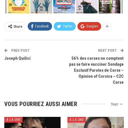
Share
Facebook
Twitter
Google+
PREV POST
NEXT POST
Joseph Quilici
56% des corses ne comptent
pas se faire vacciner Sondage
Exclusif Paroles de Corse –
Opinion of Corsica – C2C
Corse
VOUS POURRIEZ AUSSI AIMER
Tout
À LA UNE
À LA UNE