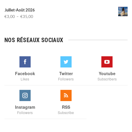
Juillet-Août 2026
Plage
€
3,00
–
€
35,00
de
prix :
€3,00
NOS RÉSEAUX SOCIAUX
à
€35,00
Facebook
Twitter
Youtube
Likes
Followers
Subscribers
Instagram
RSS
Followers
Subscribe